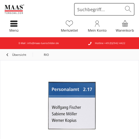
Menü
Merkzettel
Mein Konto
Warenkorb
E-Mail : info@maas-tuerschilder.de
Hotline +49 (0)2942 4422
Übersicht
RIO