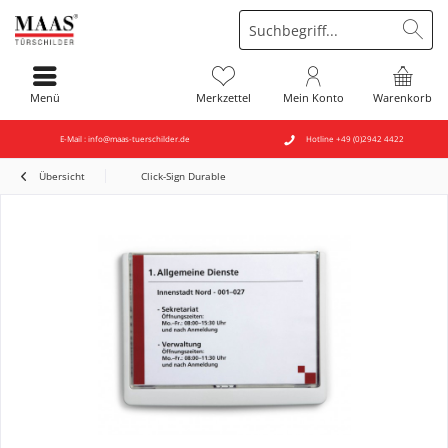
Menü
Merkzettel
Mein Konto
Warenkorb
E-Mail : info@maas-tuerschilder.de
Hotline +49 (0)2942 4422
Übersicht
Click-Sign Durable