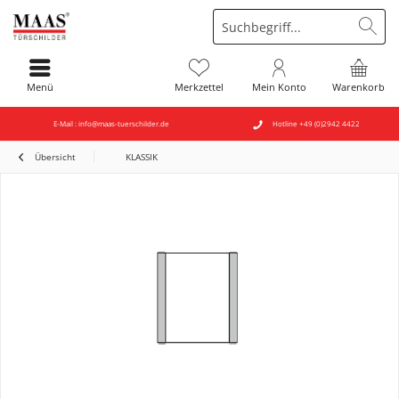
Menü
Merkzettel
Mein Konto
Warenkorb
E-Mail : info@maas-tuerschilder.de
Hotline +49 (0)2942 4422
Übersicht
KLASSIK