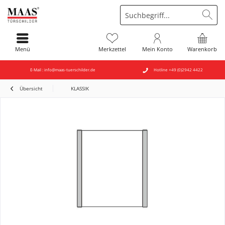
Menü
Merkzettel
Mein Konto
Warenkorb
E-Mail : info@maas-tuerschilder.de
Hotline +49 (0)2942 4422
Übersicht
KLASSIK