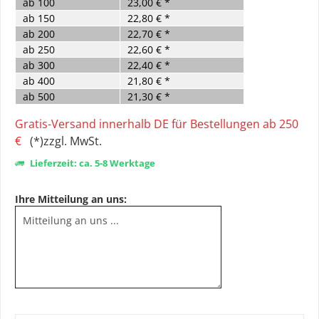
ab
100
23,00 € *
ab
150
22,80 € *
ab
200
22,70 € *
ab
250
22,60 € *
ab
300
22,40 € *
ab
400
21,80 € *
ab
500
21,30 € *
Gratis-Versand innerhalb DE für Bestellungen ab 250
€
(*)zzgl. MwSt.
Lieferzeit: ca. 5-8 Werktage
Ihre Mitteilung an uns: