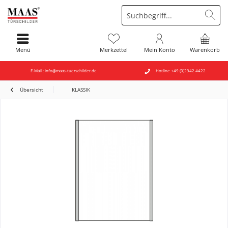
Menü
Merkzettel
Mein Konto
Warenkorb
E-Mail : info@maas-tuerschilder.de
Hotline +49 (0)2942 4422
Übersicht
KLASSIK