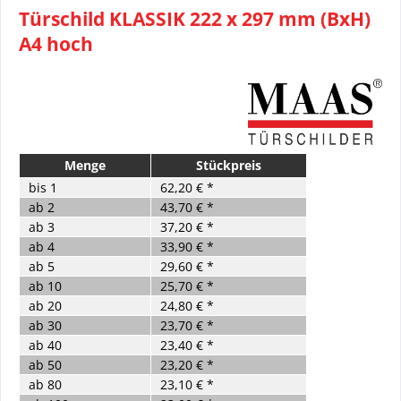
Türschild KLASSIK 222 x 297 mm (BxH)
A4 hoch
Menge
Stückpreis
bis
1
62,20 € *
ab
2
43,70 € *
ab
3
37,20 € *
ab
4
33,90 € *
ab
5
29,60 € *
ab
10
25,70 € *
ab
20
24,80 € *
ab
30
23,70 € *
ab
40
23,40 € *
ab
50
23,20 € *
ab
80
23,10 € *