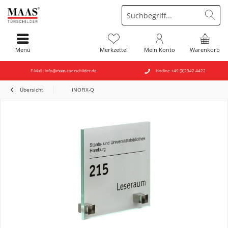
Menü
Merkzettel
Mein Konto
Warenkorb
E-Mail : info@maas-tuerschilder.de
Hotline +49 (0)2942 4422
Übersicht
INOFIX-Q