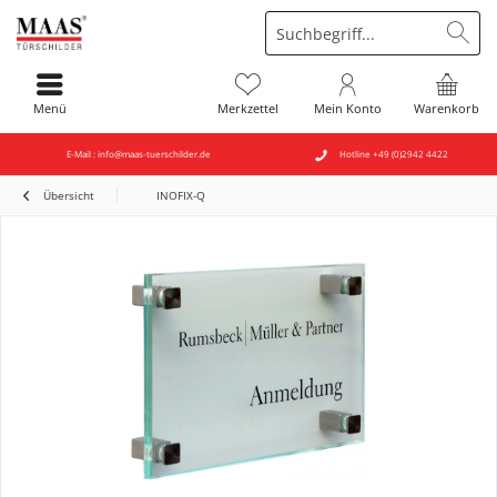
Menü
Merkzettel
Mein Konto
Warenkorb
E-Mail : info@maas-tuerschilder.de
Hotline +49 (0)2942 4422
Übersicht
INOFIX-Q