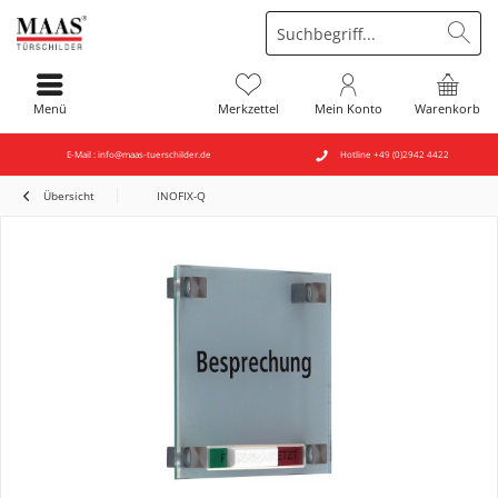
Menü
Merkzettel
Mein Konto
Warenkorb
E-Mail : info@maas-tuerschilder.de
Hotline +49 (0)2942 4422
Übersicht
INOFIX-Q