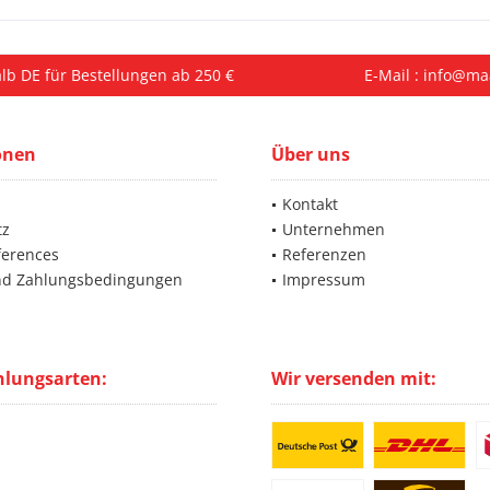
lb DE für Bestellungen ab 250 €
E-Mail : info@ma
onen
Über uns
Kontakt
tz
Unternehmen
ferences
Referenzen
nd Zahlungsbedingungen
Impressum
hlungsarten:
Wir versenden mit: