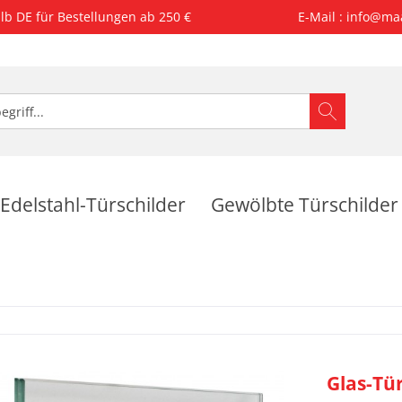
lb DE für Bestellungen ab 250 €
E-Mail : info@ma
Edelstahl-Türschilder
Gewölbte Türschilder
Glas-Tü