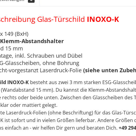
chreibung Glas-Türschild
INOXO-K
x 149 (BxH)
l-Klemm-Abstandshalter
nd 15 mm
age, inkl. Schrauben und Dübel
G-Glasscheiben, ohne Bohrung
cht-vorgestanzt Laserdruck-Folie
(siehe unten Zubeh
hild INOXO-K
besteht aus zwei 3 mm starken ESG-Glassche
 (Wandabstand 15 mm). Du kannst die Klemm-Abstandshalter
de rechts oder beide unten. Zwischen den Glasscheiben des T
klar oder mattiert gelegt.
te Laserdruck-Folien (ohne Beschriftung) für das Glas-Türsc
K ist sofort und in vielen Größen lieferbar. Andere Größen d
ns einfach an - wir helfen Dir gern und beraten Dich.
+49 29