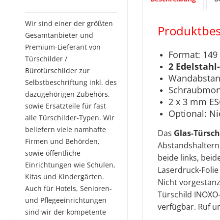
über uns wissen:
Wir sind einer der größten
Produktbes
Gesamtanbieter und
Premium-Lieferant von
Format: 149 
Türschilder /
2 Edelstah
Bürotürschilder zur
Wandabsta
Selbstbeschriftung inkl. des
Schraubmont
dazugehörigen Zubehörs,
2 x 3 mm ES
sowie Ersatzteile für fast
Optional: Ni
alle Türschilder-Typen. Wir
beliefern viele namhafte
Das
Glas-Türsc
Firmen und Behörden,
Abstandshaltern
sowie öffentliche
beide links, bei
Einrichtungen wie Schulen,
Laserdruck-Folie 
Kitas und Kindergärten.
Nicht vorgestanz
Auch für Hotels, Senioren-
Türschild INOXO-
und Pflegeeinrichtungen
verfügbar. Ruf u
sind wir der kompetente