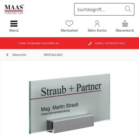
Menü
Merkzettel
Mein Konto
Warenkorb
E-Mail : info@maas-tuerschilder.de
Hotline +49 (0)2942 4422
Übersicht
KRISTALLINO