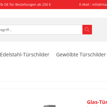
lb DE für Bestellungen ab 250 €
E-Mail : info@ma
Edelstahl-Türschilder
Gewölbte Türschilder
Glas-Tü