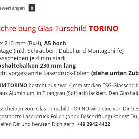
ewertungen
0
chreibung Glas-Türschild
TORINO
 x 210 mm (BxH),
A5 hoch
age (inkl. Schrauben, Dübel und Montagehilfe)
asscheiben je 4 mm stark
ashaltebalken 230 mm lang
cht vorgestanzte Laserdruck-Folien
(siehe unten Zub
hild TORINO
besteht aus zwei 4 mm starken ESG-Glasscheib
us Aluminium, in Titangrau (Softlack) lackiert. Den Glashalt
sscheiben vom Glas-Türschild TORINO wird eine von Dir besc
rgestanzte Laserdruck-Folien (ohne Beschriftung) kannst Du 
 helfen Dir und beraten Dich gern.
+49 2942 4422