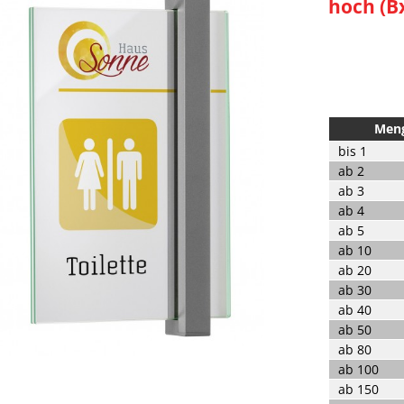
hoch (B
Men
bis
1
ab
2
ab
3
ab
4
ab
5
ab
10
ab
20
ab
30
ab
40
ab
50
ab
80
ab
100
ab
150