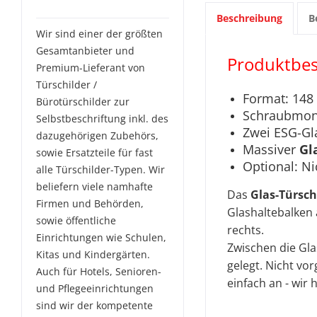
über uns wissen:
Beschreibung
B
Wir sind einer der größten
Gesamtanbieter und
Produktbes
Premium-Lieferant von
Türschilder /
Format: 148
Bürotürschilder zur
Schraubmont
Selbstbeschriftung inkl. des
Zwei ESG-Gl
dazugehörigen Zubehörs,
Massiver
Gl
sowie Ersatzteile für fast
Optional: Ni
alle Türschilder-Typen. Wir
beliefern viele namhafte
Das
Glas-Türsc
Firmen und Behörden,
Glashaltebalken a
sowie öffentliche
rechts.
Einrichtungen wie Schulen,
Zwischen die Gla
Kitas und Kindergärten.
gelegt. Nicht vo
Auch für Hotels, Senioren-
einfach an - wir
und Pflegeeinrichtungen
sind wir der kompetente