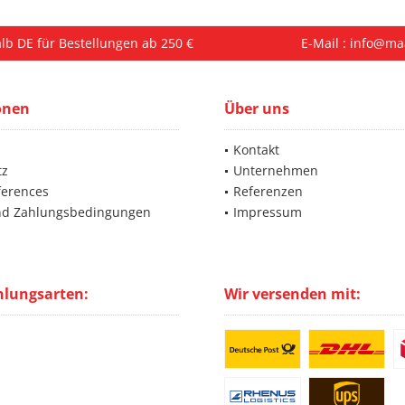
lb DE für Bestellungen ab 250 €
E-Mail : info@ma
onen
Über uns
Kontakt
tz
Unternehmen
ferences
Referenzen
nd Zahlungsbedingungen
Impressum
hlungsarten:
Wir versenden mit: