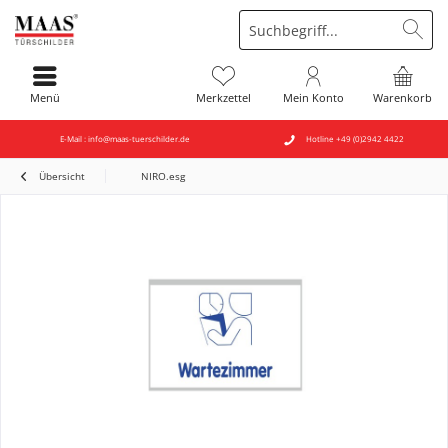
Menü
Merkzettel
Mein Konto
Warenkorb
E-Mail : info@maas-tuerschilder.de
Hotline +49 (0)2942 4422
Übersicht
NIRO.esg