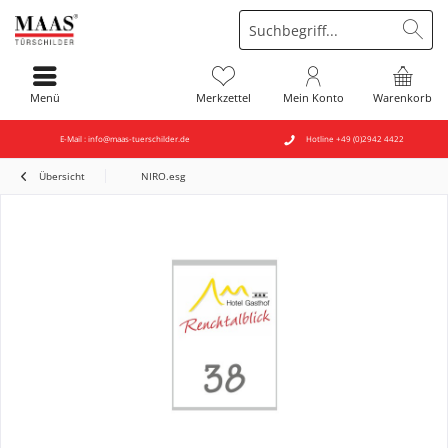
Menü
Merkzettel
Mein Konto
Warenkorb
E-Mail : info@maas-tuerschilder.de
Hotline +49 (0)2942 4422
Übersicht
NIRO.esg